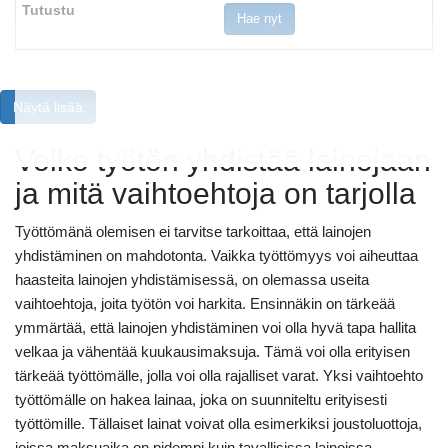
Hae nyt
Näytä lisää
Voiko työtön yhdistää lainojaan
ja mitä vaihtoehtoja on tarjolla
Työttömänä olemisen ei tarvitse tarkoittaa, että lainojen
yhdistäminen on mahdotonta. Vaikka työttömyys voi aiheuttaa
haasteita lainojen yhdistämisessä, on olemassa useita
vaihtoehtoja, joita työtön voi harkita. Ensinnäkin on tärkeää
ymmärtää, että lainojen yhdistäminen voi olla hyvä tapa hallita
velkaa ja vähentää kuukausimaksuja. Tämä voi olla erityisen
tärkeää työttömälle, jolla voi olla rajalliset varat. Yksi vaihtoehto
työttömälle on hakea lainaa, joka on suunniteltu erityisesti
työttömille. Tällaiset lainat voivat olla esimerkiksi joustoluottoja,
joissa maksuaika on pidempi kuin tavallisissa lainoissa.