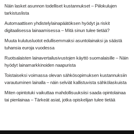
Näin lasket asunnon todelliset kustannukset – Piilokulujen
tarkistuslista
Automaattisen yhdistelylainapäätöksen hyödyt ja riskit
digitaalisessa lainaamisessa – Mitä sinun tulee tietää?
Muuta kulutusluotot edullisemmaksi asuntolainaksi ja säästä
tuhansia euroja vuodessa
Ruotsalaisten lainavertailusivustojen käyttö suomalaisille – Näin
hyödyt lainamarkkinoiden naapurista
Toistaiseksi voimassa olevan sähkösopimuksen kustannuksiin
varautuminen lainalla – näin selviät kallistuvista sähkölaskuista
Miten opintotuki vaikuttaa mahdollisuuksiisi saada opintolainaa
tai pienlainaa – Tärkeät asiat, jotka opiskelijan tulee tietää