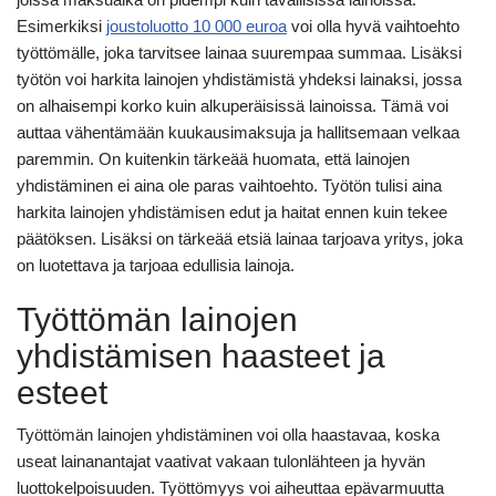
Esimerkiksi
joustoluotto 10 000 euroa
voi olla hyvä vaihtoehto
työttömälle, joka tarvitsee lainaa suurempaa summaa. Lisäksi
työtön voi harkita lainojen yhdistämistä yhdeksi lainaksi, jossa
on alhaisempi korko kuin alkuperäisissä lainoissa. Tämä voi
auttaa vähentämään kuukausimaksuja ja hallitsemaan velkaa
paremmin. On kuitenkin tärkeää huomata, että lainojen
yhdistäminen ei aina ole paras vaihtoehto. Työtön tulisi aina
harkita lainojen yhdistämisen edut ja haitat ennen kuin tekee
päätöksen. Lisäksi on tärkeää etsiä lainaa tarjoava yritys, joka
on luotettava ja tarjoaa edullisia lainoja.
Työttömän lainojen
yhdistämisen haasteet ja
esteet
Työttömän lainojen yhdistäminen voi olla haastavaa, koska
useat lainanantajat vaativat vakaan tulonlähteen ja hyvän
luottokelpoisuuden. Työttömyys voi aiheuttaa epävarmuutta