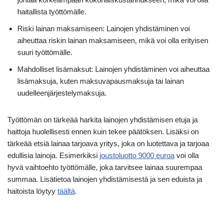
haitallista työttömälle.
Riski lainan maksamiseen: Lainojen yhdistäminen voi
aiheuttaa riskin lainan maksamiseen, mikä voi olla erityisen
suuri työttömälle.
Mahdolliset lisämaksut: Lainojen yhdistäminen voi aiheuttaa
lisämaksuja, kuten maksuvapausmaksuja tai lainan
uudelleenjärjestelymaksuja.
Työttömän on tärkeää harkita lainojen yhdistämisen etuja ja
haittoja huolellisesti ennen kuin tekee päätöksen. Lisäksi on
tärkeää etsiä lainaa tarjoava yritys, joka on luotettava ja tarjoaa
edullisia lainoja. Esimerkiksi
joustoluotto 9000 euroa
voi olla
hyvä vaihtoehto työttömälle, joka tarvitsee lainaa suurempaa
summaa. Lisätietoa lainojen yhdistämisestä ja sen eduista ja
haitoista löytyy
täältä
.