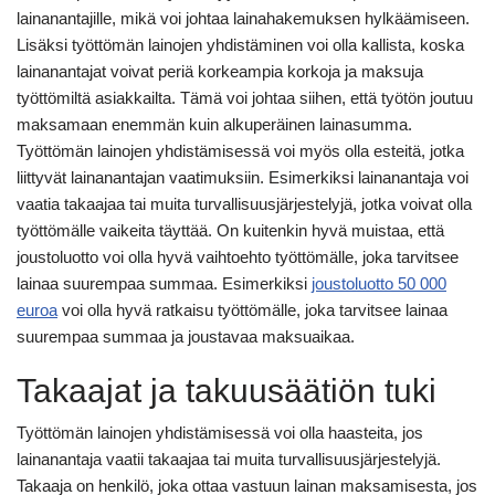
lainanantajille, mikä voi johtaa lainahakemuksen hylkäämiseen.
Lisäksi työttömän lainojen yhdistäminen voi olla kallista, koska
lainanantajat voivat periä korkeampia korkoja ja maksuja
työttömiltä asiakkailta. Tämä voi johtaa siihen, että työtön joutuu
maksamaan enemmän kuin alkuperäinen lainasumma.
Työttömän lainojen yhdistämisessä voi myös olla esteitä, jotka
liittyvät lainanantajan vaatimuksiin. Esimerkiksi lainanantaja voi
vaatia takaajaa tai muita turvallisuusjärjestelyjä, jotka voivat olla
työttömälle vaikeita täyttää. On kuitenkin hyvä muistaa, että
joustoluotto voi olla hyvä vaihtoehto työttömälle, joka tarvitsee
lainaa suurempaa summaa. Esimerkiksi
joustoluotto 50 000
euroa
voi olla hyvä ratkaisu työttömälle, joka tarvitsee lainaa
suurempaa summaa ja joustavaa maksuaikaa.
Takaajat ja takuusäätiön tuki
Työttömän lainojen yhdistämisessä voi olla haasteita, jos
lainanantaja vaatii takaajaa tai muita turvallisuusjärjestelyjä.
Takaaja on henkilö, joka ottaa vastuun lainan maksamisesta, jos