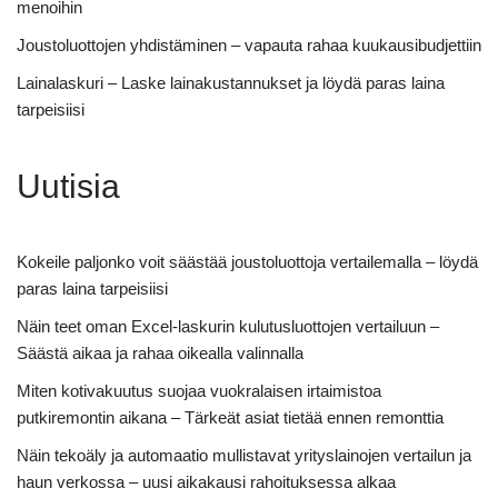
menoihin
Joustoluottojen yhdistäminen – vapauta rahaa kuukausibudjettiin
Lainalaskuri – Laske lainakustannukset ja löydä paras laina
tarpeisiisi
Uutisia
Kokeile paljonko voit säästää joustoluottoja vertailemalla – löydä
paras laina tarpeisiisi
Näin teet oman Excel-laskurin kulutusluottojen vertailuun –
Säästä aikaa ja rahaa oikealla valinnalla
Miten kotivakuutus suojaa vuokralaisen irtaimistoa
putkiremontin aikana – Tärkeät asiat tietää ennen remonttia
Näin tekoäly ja automaatio mullistavat yrityslainojen vertailun ja
haun verkossa – uusi aikakausi rahoituksessa alkaa