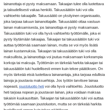
lainanottaja ei pysty maksamaan. Takaajan tulee olla luotettava
ja taloudellisesti vakaa henkilö. Takuusäätiön tuki voi olla
vaihtoehto takaajalle. Takuusäätiö on yksityinen organisaatio,
joka tarjoaa takuun lainanottajalle. Takuusäätiö ottaa vastuun
lainan maksamisesta, jos lainanottaja ei pysty maksamaan.
Takuusäätiön tuki voi olla hyvä vaihtoehto työttömälle, joka ei
pysty löytämään takaajaa. Takaajan tai takuusäätiön tuki voi
auttaa työttömää saamaan lainan, mutta se voi myös lisätä
lainan kustannuksia. Takaajan tai takuusäätiön tuki voi olla
maksullista, ja lainanottaja voi joutua maksamaan korkeampia
korkoja tai maksuja. Työttömän on tärkeää harkita takaajan tai
takuusäätiön tuki huolellisesti ennen kuin tekee päätöksen. On
myös tärkeää etsiä luotettava lainanantaja, joka tarjoaa edullisia
lainoja ja joustavia maksuehtoja. Jos työtön tarvitsee lainaa
nopeasti,
joustoluotto heti
voi olla hyvä vaihtoehto. Joustoluotto
heti tarjoaa nopean ja joustavan lainan, joka voidaan maksaa
takaisin kuukausittain. Takaajan tai takuusäätiön tuki voi auttaa
työttömää saamaan joustoluoton, mutta se on tärkeää harkita
huolellisesti ennen kuin tekee päätöksen.