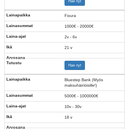
Hae nyt
Fixura
1000€ - 20000€
2v - 6v
21 v
Hae nyt
Bluestep Bank (Myös
maksuhäiriöisille!)
5000€ - 1000000€
10v - 30v
18 v