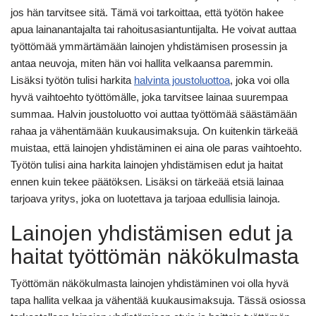
jos hän tarvitsee sitä. Tämä voi tarkoittaa, että työtön hakee
apua lainanantajalta tai rahoitusasiantuntijalta. He voivat auttaa
työttömää ymmärtämään lainojen yhdistämisen prosessin ja
antaa neuvoja, miten hän voi hallita velkaansa paremmin.
Lisäksi työtön tulisi harkita
halvinta joustoluottoa
, joka voi olla
hyvä vaihtoehto työttömälle, joka tarvitsee lainaa suurempaa
summaa. Halvin joustoluotto voi auttaa työttömää säästämään
rahaa ja vähentämään kuukausimaksuja. On kuitenkin tärkeää
muistaa, että lainojen yhdistäminen ei aina ole paras vaihtoehto.
Työtön tulisi aina harkita lainojen yhdistämisen edut ja haitat
ennen kuin tekee päätöksen. Lisäksi on tärkeää etsiä lainaa
tarjoava yritys, joka on luotettava ja tarjoaa edullisia lainoja.
Lainojen yhdistämisen edut ja
haitat työttömän näkökulmasta
Työttömän näkökulmasta lainojen yhdistäminen voi olla hyvä
tapa hallita velkaa ja vähentää kuukausimaksuja. Tässä osiossa