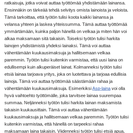
ratkaisuja, jotka voivat auttaa työttömää yhdistämään lainansa.
Ensinnäkin on tärkeää tehdä selvitys omista lainoista ja veloista.
Tämä tarkoittaa, että työtön tulisi koota kaikki lainansa ja
velansa yhteen ja laskea yhteissumma. Tämä auttaa työttömää
ymmärtämään, kuinka paljon hänellä on velkaa ja miten hän voi
alkaa maksamaan sitä takaisin. Toiseksi työtön tulisi harkita
lainojen yhdistämistä yhdeksi lainaksi. Tämä voi auttaa
vähentämään kuukausimaksuja ja hallitsemaan velkaa
paremmin. Työtön tulisi kuitenkin varmistaa, että uusi laina on
edullisempi kuin alkuperäiset lainat. Kolmanneksi työtön tulisi
etsiä lainaa tarjoava yritys, joka on luotettava ja tarjoaa edullisia
lainoja. Tämä voi auttaa työttömää säästämään rahaa ja
vähentämään kuukausimaksuja. Esimerkiksi
Asp-laina
voi olla
hyvä vaihtoehto työttömälle, joka tarvitsee lainaa suurempaa
summaa. Neljänneksi työtön tulisi harkita lainan maksamista
takaisin kuukausittain. Tämä voi auttaa vähentämään
kuukausimaksuja ja hallitsemaan velkaa paremmin. Työtön tulisi
kuitenkin varmistaa, että hänellä on tarpeeksi rahaa
maksamaan laina takaisin. Viidenneksi työtön tulisi etsiä apua,