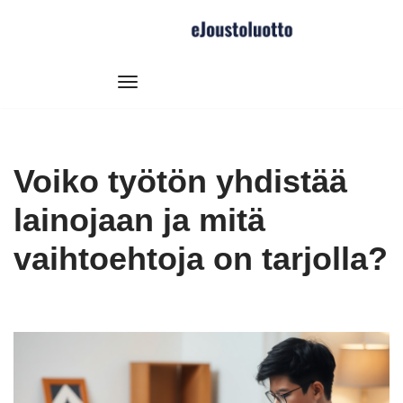
Siirry
suoraan
sisältöön
Voiko työtön yhdistää
lainojaan ja mitä
vaihtoehtoja on tarjolla?