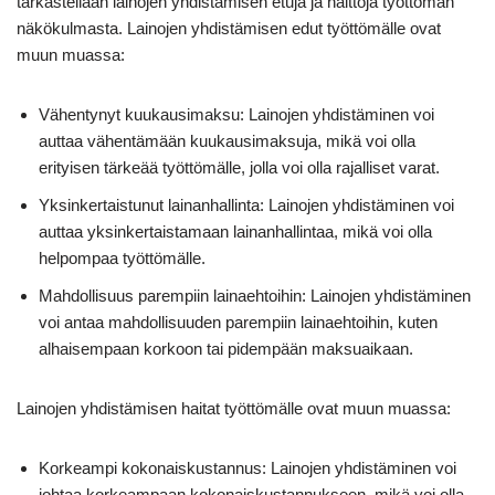
tarkastellaan lainojen yhdistämisen etuja ja haittoja työttömän
näkökulmasta. Lainojen yhdistämisen edut työttömälle ovat
muun muassa:
Vähentynyt kuukausimaksu: Lainojen yhdistäminen voi
auttaa vähentämään kuukausimaksuja, mikä voi olla
erityisen tärkeää työttömälle, jolla voi olla rajalliset varat.
Yksinkertaistunut lainanhallinta: Lainojen yhdistäminen voi
auttaa yksinkertaistamaan lainanhallintaa, mikä voi olla
helpompaa työttömälle.
Mahdollisuus parempiin lainaehtoihin: Lainojen yhdistäminen
voi antaa mahdollisuuden parempiin lainaehtoihin, kuten
alhaisempaan korkoon tai pidempään maksuaikaan.
Lainojen yhdistämisen haitat työttömälle ovat muun muassa:
Korkeampi kokonaiskustannus: Lainojen yhdistäminen voi
johtaa korkeampaan kokonaiskustannukseen, mikä voi olla