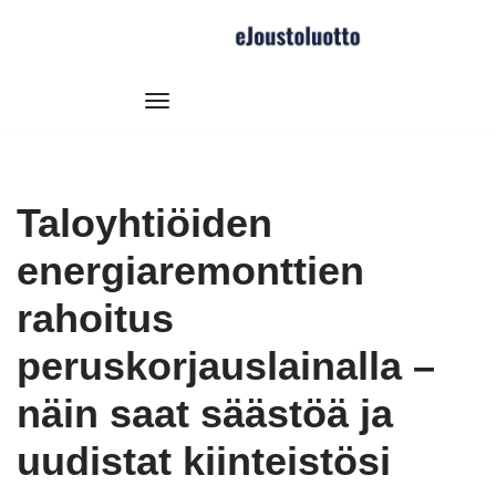
Siirry
suoraan
sisältöön
Taloyhtiöiden
energiaremonttien
rahoitus
peruskorjauslainalla –
näin saat säästöä ja
uudistat kiinteistösi