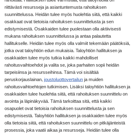
riittävästi resursseja ja asiantuntemusta rahoituksen
suunnittelussa. Heidän tulee myös huolehtia siitä, että kaikki
osakkaat ovat tietoisia rahoituksen suunnittelusta ja sen
edistymisestä. Osakkaiden tulee puolestaan olla aktiivisesti
mukana rahoituksen suunnittelussa ja antaa palautetta
hallitukselle. Heidän tulee myös olla valmiit tekemään päätöksiä,
jotka ovat taloyhtiön edun mukaisia. Taloyhtiön hallituksen ja
osakkaiden tulee myös tutkia kaikki mahdolliset
rahoitusvaihtoehdot ja valita se, joka parhaiten sopii heidän
tarpeisiinsa ja resursseihinsa. Tämä voi sisältää
peruskorjauslainan,
joustoluottovertailun
ja muiden
rahoitusvaihtoehtojen tutkimisen. Lisäksi taloyhtiön hallituksen ja
osakkaiden tulee huolehtia siitä, että rahoituksen suunnittelu on
avointa ja läpinäkyvää. Tämä tarkoittaa sitä, että kaikki
osapuolet ovat tietoisia rahoituksen suunnittelusta ja sen
edistymisestä. Taloyhtiön hallituksen ja osakkaiden tulee myös
olla tietoisia siitä, että rahoituksen suunnittelu on pitkäjänteistä
prosessia, joka vaatii aikaa ja resursseja. Heidän tulee olla