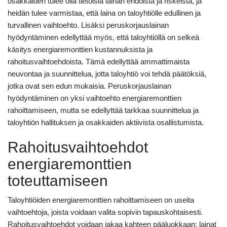
osakkaiden tulee olla tietoisia lainan ehdoista ja riskeistä, ja
heidän tulee varmistaa, että laina on taloyhtiölle edullinen ja
turvallinen vaihtoehto. Lisäksi peruskorjauslainan
hyödyntäminen edellyttää myös, että taloyhtiöllä on selkeä
käsitys energiaremonttien kustannuksista ja
rahoitusvaihtoehdoista. Tämä edellyttää ammattimaista
neuvontaa ja suunnittelua, jotta taloyhtiö voi tehdä päätöksiä,
jotka ovat sen edun mukaisia. Peruskorjauslainan
hyödyntäminen on yksi vaihtoehto energiaremonttien
rahoittamiseen, mutta se edellyttää tarkkaa suunnittelua ja
taloyhtiön hallituksen ja osakkaiden aktiivista osallistumista.
Rahoitusvaihtoehdot
energiaremonttien
toteuttamiseen
Taloyhtiöiden energiaremonttien rahoittamiseen on useita
vaihtoehtoja, joista voidaan valita sopivin tapauskohtaisesti.
Rahoitusvaihtoehdot voidaan jakaa kahteen pääluokkaan: lainat