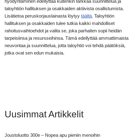
hyödyntäminen edellyttää kuitenkin tarkkaa suunnittelua ja
taloyhtiön hallituksen ja osakkaiden aktiivista osallistumista.
Lisätietoa peruskorjauslainasta löytyy
täältä
. Taloyhtiön
hallituksen ja osakkaiden tulee tutkia kaikki mahdolliset
rahoitusvaihtoehdot ja valita se, joka parhaiten sopii heidän
tarpeisiinsa ja resursseihinsa. Tämä edellyttää ammattimaista
neuvontaa ja suunnittelua, jotta taloyhtiö voi tehdä päätöksiä,
jotka ovat sen edun mukaisia.
Uusimmat Artikkelit
Joustoluotto 300e – Nopea apu pieniin menoihin