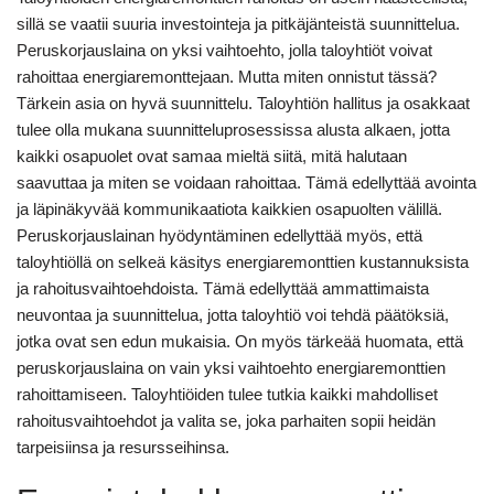
sillä se vaatii suuria investointeja ja pitkäjänteistä suunnittelua.
Peruskorjauslaina on yksi vaihtoehto, jolla taloyhtiöt voivat
rahoittaa energiaremonttejaan. Mutta miten onnistut tässä?
Tärkein asia on hyvä suunnittelu. Taloyhtiön hallitus ja osakkaat
tulee olla mukana suunnitteluprosessissa alusta alkaen, jotta
kaikki osapuolet ovat samaa mieltä siitä, mitä halutaan
saavuttaa ja miten se voidaan rahoittaa. Tämä edellyttää avointa
ja läpinäkyvää kommunikaatiota kaikkien osapuolten välillä.
Peruskorjauslainan hyödyntäminen edellyttää myös, että
taloyhtiöllä on selkeä käsitys energiaremonttien kustannuksista
ja rahoitusvaihtoehdoista. Tämä edellyttää ammattimaista
neuvontaa ja suunnittelua, jotta taloyhtiö voi tehdä päätöksiä,
jotka ovat sen edun mukaisia. On myös tärkeää huomata, että
peruskorjauslaina on vain yksi vaihtoehto energiaremonttien
rahoittamiseen. Taloyhtiöiden tulee tutkia kaikki mahdolliset
rahoitusvaihtoehdot ja valita se, joka parhaiten sopii heidän
tarpeisiinsa ja resursseihinsa.