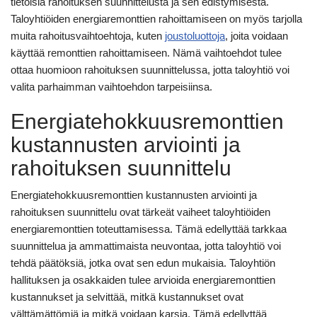
tietoisia rahoituksen suunnittelusta ja sen edistymisestä.
Taloyhtiöiden energiaremonttien rahoittamiseen on myös tarjolla
muita rahoitusvaihtoehtoja, kuten
joustoluottoja
, joita voidaan
käyttää remonttien rahoittamiseen. Nämä vaihtoehdot tulee
ottaa huomioon rahoituksen suunnittelussa, jotta taloyhtiö voi
valita parhaimman vaihtoehdon tarpeisiinsa.
Energiatehokkuusremonttien
kustannusten arviointi ja
rahoituksen suunnittelu
Energiatehokkuusremonttien kustannusten arviointi ja
rahoituksen suunnittelu ovat tärkeät vaiheet taloyhtiöiden
energiaremonttien toteuttamisessa. Tämä edellyttää tarkkaa
suunnittelua ja ammattimaista neuvontaa, jotta taloyhtiö voi
tehdä päätöksiä, jotka ovat sen edun mukaisia. Taloyhtiön
hallituksen ja osakkaiden tulee arvioida energiaremonttien
kustannukset ja selvittää, mitkä kustannukset ovat
välttämättömiä ja mitkä voidaan karsia. Tämä edellyttää