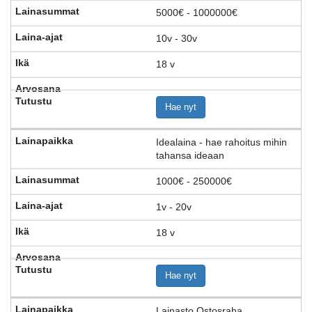
5000€ - 1000000€
10v - 30v
18 v
Hae nyt
Idealaina - hae rahoitus mihin
tahansa ideaan
1000€ - 250000€
1v - 20v
18 v
Hae nyt
Lainasto Ostosraha