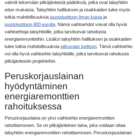
valmiit tekemään pitkäjänteisiä päätöksiä, jotka ovat taloyhtiön
edun mukaisia. Taloyhtiön hallituksen ja osakkaiden tulee myös
tutkia mahdollisuuksia
joustoluottoon ilman kuluja
ja
joustoluottoon 800 eurolla
. Nämä vaihtoehdot voivat olla hyviä
vaihtoehtoja taloyhtiöille, jotka tarvitsevat rahoitusta
energiaremontteihin. Lisäksi taloyhtiön hallituksen ja osakkaiden
tulee tutkia mahdollisuuksia
jatkuvaan luottoon
. Tämä vaihtoehto
voi olla hyvä vaihtoehto taloyhtiöille, jotka tarvitsevat rahoitusta
pitkäjänteisiin projekteihin.
Peruskorjauslainan
hyödyntäminen
energiaremonttien
rahoituksessa
Peruskorjauslaina on yksi vaihtoehto energiaremonttien
rahoittamiseen. Se on pitkäjänteinen laina, joka voidaan ottaa
taloyhtiön energiaremonttien rahoittamiseen. Peruskorjauslainan