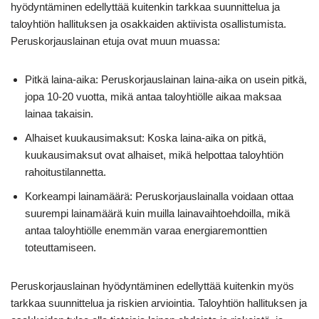
hyödyntäminen edellyttää kuitenkin tarkkaa suunnittelua ja
taloyhtiön hallituksen ja osakkaiden aktiivista osallistumista.
Peruskorjauslainan etuja ovat muun muassa:
Pitkä laina-aika: Peruskorjauslainan laina-aika on usein pitkä,
jopa 10-20 vuotta, mikä antaa taloyhtiölle aikaa maksaa
lainaa takaisin.
Alhaiset kuukausimaksut: Koska laina-aika on pitkä,
kuukausimaksut ovat alhaiset, mikä helpottaa taloyhtiön
rahoitustilannetta.
Korkeampi lainamäärä: Peruskorjauslainalla voidaan ottaa
suurempi lainamäärä kuin muilla lainavaihtoehdoilla, mikä
antaa taloyhtiölle enemmän varaa energiaremonttien
toteuttamiseen.
Peruskorjauslainan hyödyntäminen edellyttää kuitenkin myös
tarkkaa suunnittelua ja riskien arviointia. Taloyhtiön hallituksen ja