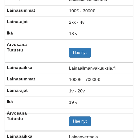
100€ - 3000€
2kk - 4v
18 v
Hae nyt
Lainaailmanvakuuksia.fi
1000€ - 70000€
1v - 20v
19 v
Hae nyt
Lainanvertaaja