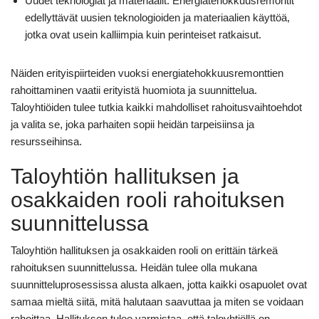
Uudet teknologiat ja materiaalit: Energiatehokkuusremontit
edellyttävät uusien teknologioiden ja materiaalien käyttöä,
jotka ovat usein kalliimpia kuin perinteiset ratkaisut.
Näiden erityispiirteiden vuoksi energiatehokkuusremonttien
rahoittaminen vaatii erityistä huomiota ja suunnittelua.
Taloyhtiöiden tulee tutkia kaikki mahdolliset rahoitusvaihtoehdot
ja valita se, joka parhaiten sopii heidän tarpeisiinsa ja
resursseihinsa.
Taloyhtiön hallituksen ja
osakkaiden rooli rahoituksen
suunnittelussa
Taloyhtiön hallituksen ja osakkaiden rooli on erittäin tärkeä
rahoituksen suunnittelussa. Heidän tulee olla mukana
suunnitteluprosessissa alusta alkaen, jotta kaikki osapuolet ovat
samaa mieltä siitä, mitä halutaan saavuttaa ja miten se voidaan
rahoittaa. Hallituksen tulee varmistaa, että taloyhtiöllä on