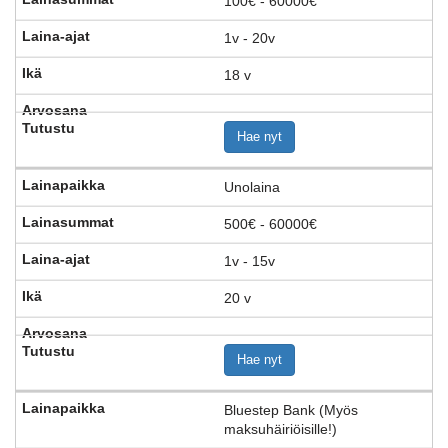
100€ - 60000€
1v - 20v
18 v
Hae nyt
Unolaina
500€ - 60000€
1v - 15v
20 v
Hae nyt
Bluestep Bank (Myös
maksuhäiriöisille!)