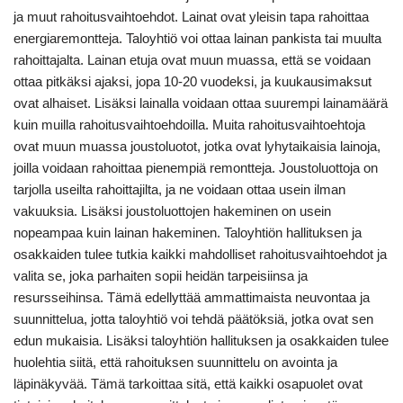
ja muut rahoitusvaihtoehdot. Lainat ovat yleisin tapa rahoittaa
energiaremontteja. Taloyhtiö voi ottaa lainan pankista tai muulta
rahoittajalta. Lainan etuja ovat muun muassa, että se voidaan
ottaa pitkäksi ajaksi, jopa 10-20 vuodeksi, ja kuukausimaksut
ovat alhaiset. Lisäksi lainalla voidaan ottaa suurempi lainamäärä
kuin muilla rahoitusvaihtoehdoilla. Muita rahoitusvaihtoehtoja
ovat muun muassa joustoluotot, jotka ovat lyhytaikaisia lainoja,
joilla voidaan rahoittaa pienempiä remontteja. Joustoluottoja on
tarjolla useilta rahoittajilta, ja ne voidaan ottaa usein ilman
vakuuksia. Lisäksi joustoluottojen hakeminen on usein
nopeampaa kuin lainan hakeminen. Taloyhtiön hallituksen ja
osakkaiden tulee tutkia kaikki mahdolliset rahoitusvaihtoehdot ja
valita se, joka parhaiten sopii heidän tarpeisiinsa ja
resursseihinsa. Tämä edellyttää ammattimaista neuvontaa ja
suunnittelua, jotta taloyhtiö voi tehdä päätöksiä, jotka ovat sen
edun mukaisia. Lisäksi taloyhtiön hallituksen ja osakkaiden tulee
huolehtia siitä, että rahoituksen suunnittelu on avointa ja
läpinäkyvää. Tämä tarkoittaa sitä, että kaikki osapuolet ovat