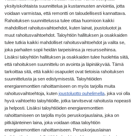
yksityiskohtaista suunnittelua ja kustannusten arviointia, jotta
voidaan varmistaa, että remontti on taloudellisesti kannattava.
Rahoituksen suunnittelussa tulee ottaa huomioon kaikki
mahdolliset rahoitusvaihtoehdot, kuten lainat, joustoluotot ja
muut rahoitusvaihtoehdot. Taloyhtiön hallituksen ja osakkaiden
tulee tutkia kaikki mahdolliset rahoitusvaihtoehdot ja valita se,
joka parhaiten sopii heidän tarpeisiinsa ja resursseihinsa.
Lisäksi taloyhtiön hallituksen ja osakkaiden tulee huolehtia siitä,
että rahoituksen suunnittelu on avointa ja läpinäkyvää. Tämä
tarkoittaa sitä, että kaikki osapuolet ovat tietoisia rahoituksen
suunnittelusta ja sen edistymisestä. Taloyhtiöiden
energiaremonttien rahoittamiseen on myös tarjolla muita
rahoitusvaihtoehtoja, kuten
joustoluotto puhelimella
, joka voi olla
hyvä vaihtoehto taloyhtiöille, jotka tarvitsevat rahoitusta nopeasti
ja helposti. Lisäksi taloyhtiöiden energiaremonttien
rahoittamiseen on tarjolla myös peruskorjauslaina, joka on
pitkäjänteinen laina, joka voidaan ottaa taloyhtiön
energiaremonttien rahoittamiseen. Peruskorjauslainan