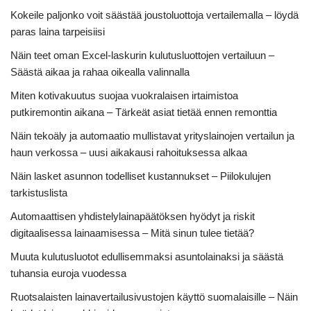
Kokeile paljonko voit säästää joustoluottoja vertailemalla – löydä
paras laina tarpeisiisi
Näin teet oman Excel-laskurin kulutusluottojen vertailuun –
Säästä aikaa ja rahaa oikealla valinnalla
Miten kotivakuutus suojaa vuokralaisen irtaimistoa
putkiremontin aikana – Tärkeät asiat tietää ennen remonttia
Näin tekoäly ja automaatio mullistavat yrityslainojen vertailun ja
haun verkossa – uusi aikakausi rahoituksessa alkaa
Näin lasket asunnon todelliset kustannukset – Piilokulujen
tarkistuslista
Automaattisen yhdistelylainapäätöksen hyödyt ja riskit
digitaalisessa lainaamisessa – Mitä sinun tulee tietää?
Muuta kulutusluotot edullisemmaksi asuntolainaksi ja säästä
tuhansia euroja vuodessa
Ruotsalaisten lainavertailusivustojen käyttö suomalaisille – Näin