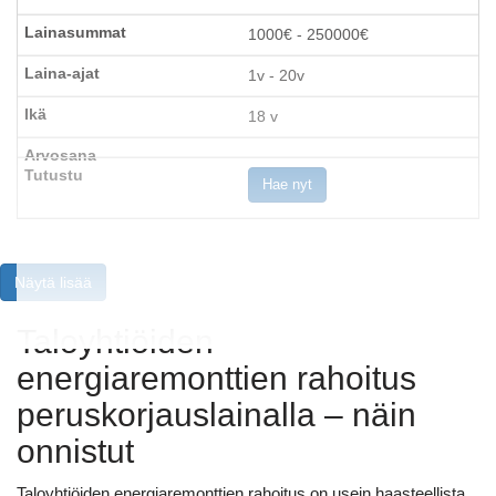
1000€ - 250000€
1v - 20v
18 v
Hae nyt
Näytä lisää
Taloyhtiöiden
energiaremonttien rahoitus
peruskorjauslainalla – näin
onnistut
Taloyhtiöiden energiaremonttien rahoitus on usein haasteellista,