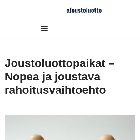
Siirry
suoraan
sisältöön
Joustoluottopaikat –
Nopea ja joustava
rahoitusvaihtoehto