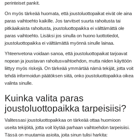
perinteiset pankit.
On myös tärkeää huomata, että joustoluottopaikat eivät ole aina
paras vaihtoehto kaikille. Jos tarvitset suurta rahoitusta tai
pitkäaikaista rahoitusta, joustoluottopaikka ei välttämättä ole
paras vaihtoehto. Lisäksi jos sinulla on huono luottotiedot,
joustoluottopaikka ei välttämättä myönnä sinulle lainaa.
Yhteenvetona voidaan sanoa, että joustoluottopaikat tarjoavat
nopean ja joustavan rahoitusvaihtoehdon, mutta niiden käyttöön
liittyy myös riskejä. On tärkeää ymmärtää nämä tekijät, jotta voit
tehdä informoidun päätöksen siitä, onko joustoluottopaikka oikea
valinta sinulle.
Kuinka valita paras
joustoluottopaikka tarpeisiisi?
Valitessasi joustoluottopaikkaa on tärkeää ottaa huomioon
useita tekijöitä, jotta voit löytää parhaan vaihtoehdon tarpeisiisi.
Tässä on muutamia asioita, joita sinun tulisi harkita: