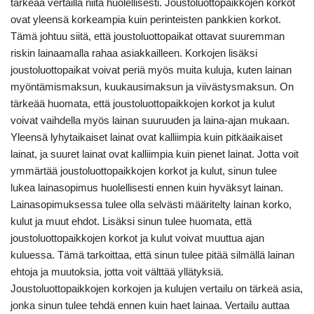
tärkeää vertailla niitä huolellisesti. Joustoluottopaikkojen korkot
ovat yleensä korkeampia kuin perinteisten pankkien korkot.
Tämä johtuu siitä, että joustoluottopaikat ottavat suuremman
riskin lainaamalla rahaa asiakkailleen. Korkojen lisäksi
joustoluottopaikat voivat periä myös muita kuluja, kuten lainan
myöntämismaksun, kuukausimaksun ja viivästysmaksun. On
tärkeää huomata, että joustoluottopaikkojen korkot ja kulut
voivat vaihdella myös lainan suuruuden ja laina-ajan mukaan.
Yleensä lyhytaikaiset lainat ovat kalliimpia kuin pitkäaikaiset
lainat, ja suuret lainat ovat kalliimpia kuin pienet lainat. Jotta voit
ymmärtää joustoluottopaikkojen korkot ja kulut, sinun tulee
lukea lainasopimus huolellisesti ennen kuin hyväksyt lainan.
Lainasopimuksessa tulee olla selvästi määritelty lainan korko,
kulut ja muut ehdot. Lisäksi sinun tulee huomata, että
joustoluottopaikkojen korkot ja kulut voivat muuttua ajan
kuluessa. Tämä tarkoittaa, että sinun tulee pitää silmällä lainan
ehtoja ja muutoksia, jotta voit välttää yllätyksiä.
Joustoluottopaikkojen korkojen ja kulujen vertailu on tärkeä asia,
jonka sinun tulee tehdä ennen kuin haet lainaa. Vertailu auttaa