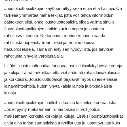
Joustoluottopaikkojen käyttöön liittyy sekä etuja että haittoja. On
tärkeää ymmärtää nämä tekijät, jotta voit tehdä informoidun
päätöksen siitä, onko joustoluottopaikka oikea valinta sinulle.
Joustoluottopaikkojen etuihin kuuluu nopea ja joustava
rahoitusvaihtoehto. Ne tarjoavat mahdollisuuden saada
rahoitusta nopeasti, ilman pitkiä ja monimutkaisia
hakuprosesseja. Tämä on erityisen hyödyllistä, jos tarvitset
rahoitusta lyhyellä varoitusajalla.
Lisäksi joustoluottopaikat tarjoavat usein kilpailukykyisiä korkoja
ja kuluja. Tämä tarkoittaa, että voit säästää rahaa lainakuluissa
ja korkoissa. Joustoluottopaikat tarjoavat myös usein erilaisia
lainavaihtoehtoja, kuten lyhytaikaisia lainoja ja pitkäaikaisia
lainoja.
Joustoluottopaikkojen haittoihin kuuluu kuitenkin korkea riski.
Jos et pysty maksamaan lainaa takaisin, voit joutua
maksamaan korkeita korkoja ja kuluja. Lisäksi joustoluottopaikat
eivät aina tarjoa samanlaista turvallisuutta ja luotettavuutta kuin