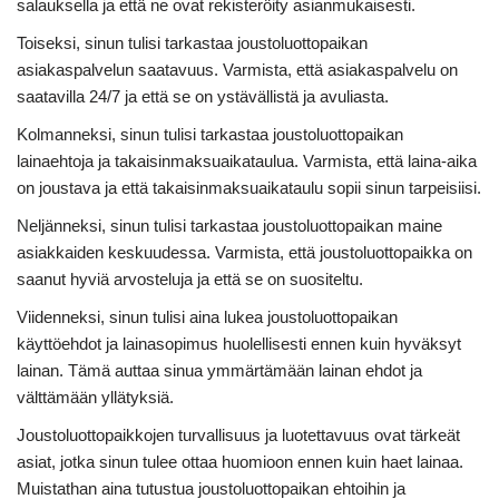
salauksella ja että ne ovat rekisteröity asianmukaisesti.
Toiseksi, sinun tulisi tarkastaa joustoluottopaikan
asiakaspalvelun saatavuus. Varmista, että asiakaspalvelu on
saatavilla 24/7 ja että se on ystävällistä ja avuliasta.
Kolmanneksi, sinun tulisi tarkastaa joustoluottopaikan
lainaehtoja ja takaisinmaksuaikataulua. Varmista, että laina-aika
on joustava ja että takaisinmaksuaikataulu sopii sinun tarpeisiisi.
Neljänneksi, sinun tulisi tarkastaa joustoluottopaikan maine
asiakkaiden keskuudessa. Varmista, että joustoluottopaikka on
saanut hyviä arvosteluja ja että se on suositeltu.
Viidenneksi, sinun tulisi aina lukea joustoluottopaikan
käyttöehdot ja lainasopimus huolellisesti ennen kuin hyväksyt
lainan. Tämä auttaa sinua ymmärtämään lainan ehdot ja
välttämään yllätyksiä.
Joustoluottopaikkojen turvallisuus ja luotettavuus ovat tärkeät
asiat, jotka sinun tulee ottaa huomioon ennen kuin haet lainaa.
Muistathan aina tutustua joustoluottopaikan ehtoihin ja