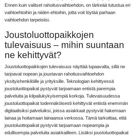
Ennen kuin valitset rahoitusvaihtoehdon, on tärkeää tutustua eri
vaihtoehtoihin ja niiden ehtoihin, jotta voit löytää parhaan
vaihtoehdon tarpeisiisi.
Joustoluottopaikkojen
tulevaisuus – mihin suuntaan
ne kehittyvät?
Joustoluottopaikkojen tulevaisuus näyttää lupaavalta, sillä ne
tarjoavat nopean ja joustavan rahoitusvaihtoehdon
yksityishenkilöille ja yrityksille. Teknologian kehittyessä
joustoluottopaikat pystyvät tarjoamaan entistä parempia
palveluita ja kilpailukykyisempiä korkoja. Tulevaisuudessa
joustoluottopaikat todennäköisesti kehittyvät entistä enemmän
digitaalisiksi palveluiksi, joissa asiakkaat pystyvät hakemaan
lainaa ja hoitamaan lainaansa verkossa. Tämä tarkoittaa, että
joustoluottopaikat pystyvät tarjoamaan nopeampia ja
edullisempia palveluita asiakkailleen. Lisäksi joustoluottopaikat