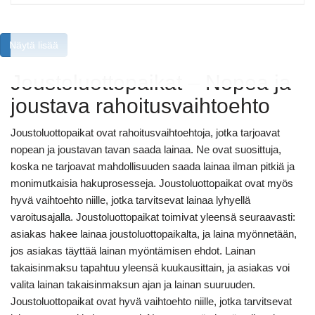
Näytä lisää
Joustoluottopaikat – Nopea ja
joustava rahoitusvaihtoehto
Joustoluottopaikat ovat rahoitusvaihtoehtoja, jotka tarjoavat
nopean ja joustavan tavan saada lainaa. Ne ovat suosittuja,
koska ne tarjoavat mahdollisuuden saada lainaa ilman pitkiä ja
monimutkaisia hakuprosesseja. Joustoluottopaikat ovat myös
hyvä vaihtoehto niille, jotka tarvitsevat lainaa lyhyellä
varoitusajalla. Joustoluottopaikat toimivat yleensä seuraavasti:
asiakas hakee lainaa joustoluottopaikalta, ja laina myönnetään,
jos asiakas täyttää lainan myöntämisen ehdot. Lainan
takaisinmaksu tapahtuu yleensä kuukausittain, ja asiakas voi
valita lainan takaisinmaksun ajan ja lainan suuruuden.
Joustoluottopaikat ovat hyvä vaihtoehto niille, jotka tarvitsevat