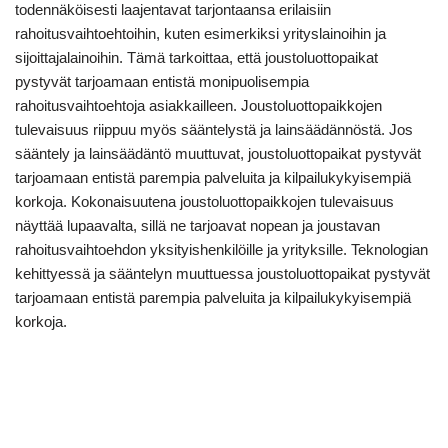
todennäköisesti laajentavat tarjontaansa erilaisiin
rahoitusvaihtoehtoihin, kuten esimerkiksi yrityslainoihin ja
sijoittajalainoihin. Tämä tarkoittaa, että joustoluottopaikat
pystyvät tarjoamaan entistä monipuolisempia
rahoitusvaihtoehtoja asiakkailleen. Joustoluottopaikkojen
tulevaisuus riippuu myös sääntelystä ja lainsäädännöstä. Jos
sääntely ja lainsäädäntö muuttuvat, joustoluottopaikat pystyvät
tarjoamaan entistä parempia palveluita ja kilpailukykyisempiä
korkoja. Kokonaisuutena joustoluottopaikkojen tulevaisuus
näyttää lupaavalta, sillä ne tarjoavat nopean ja joustavan
rahoitusvaihtoehdon yksityishenkilöille ja yrityksille. Teknologian
kehittyessä ja sääntelyn muuttuessa joustoluottopaikat pystyvät
tarjoamaan entistä parempia palveluita ja kilpailukykyisempiä
korkoja.