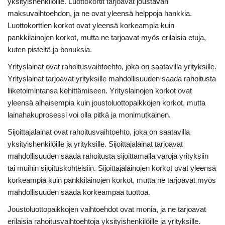
yksityishenkilöille. Luottokortit tarjoavat joustavan
maksuvaihtoehdon, ja ne ovat yleensä helppoja hankkia.
Luottokorttien korkot ovat yleensä korkeampia kuin
pankkilainojen korkot, mutta ne tarjoavat myös erilaisia etuja,
kuten pisteitä ja bonuksia.
Yrityslainat ovat rahoitusvaihtoehto, joka on saatavilla yrityksille.
Yrityslainat tarjoavat yrityksille mahdollisuuden saada rahoitusta
liiketoimintansa kehittämiseen. Yrityslainojen korkot ovat
yleensä alhaisempia kuin joustoluottopaikkojen korkot, mutta
lainahakuprosessi voi olla pitkä ja monimutkainen.
Sijoittajalainat ovat rahoitusvaihtoehto, joka on saatavilla
yksityishenkilöille ja yrityksille. Sijoittajalainat tarjoavat
mahdollisuuden saada rahoitusta sijoittamalla varoja yrityksiin
tai muihin sijoituskohteisiin. Sijoittajalainojen korkot ovat yleensä
korkeampia kuin pankkilainojen korkot, mutta ne tarjoavat myös
mahdollisuuden saada korkeampaa tuottoa.
Joustoluottopaikkojen vaihtoehdot ovat monia, ja ne tarjoavat
erilaisia rahoitusvaihtoehtoja yksityishenkilöille ja yrityksille.