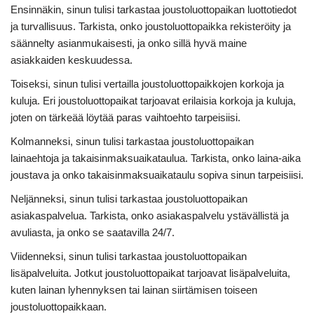
Ensinnäkin, sinun tulisi tarkastaa joustoluottopaikan luottotiedot
ja turvallisuus. Tarkista, onko joustoluottopaikka rekisteröity ja
säännelty asianmukaisesti, ja onko sillä hyvä maine
asiakkaiden keskuudessa.
Toiseksi, sinun tulisi vertailla joustoluottopaikkojen korkoja ja
kuluja. Eri joustoluottopaikat tarjoavat erilaisia korkoja ja kuluja,
joten on tärkeää löytää paras vaihtoehto tarpeisiisi.
Kolmanneksi, sinun tulisi tarkastaa joustoluottopaikan
lainaehtoja ja takaisinmaksuaikataulua. Tarkista, onko laina-aika
joustava ja onko takaisinmaksuaikataulu sopiva sinun tarpeisiisi.
Neljänneksi, sinun tulisi tarkastaa joustoluottopaikan
asiakaspalvelua. Tarkista, onko asiakaspalvelu ystävällistä ja
avuliasta, ja onko se saatavilla 24/7.
Viidenneksi, sinun tulisi tarkastaa joustoluottopaikan
lisäpalveluita. Jotkut joustoluottopaikat tarjoavat lisäpalveluita,
kuten lainan lyhennyksen tai lainan siirtämisen toiseen
joustoluottopaikkaan.