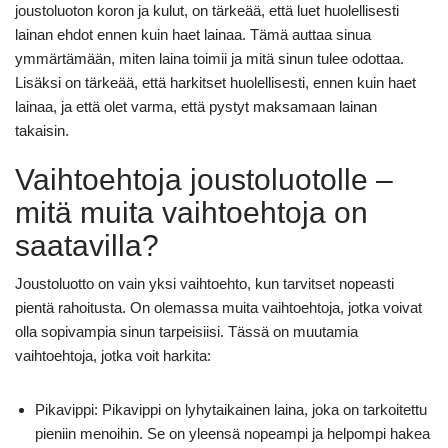
joustoluoton koron ja kulut, on tärkeää, että luet huolellisesti
lainan ehdot ennen kuin haet lainaa. Tämä auttaa sinua
ymmärtämään, miten laina toimii ja mitä sinun tulee odottaa.
Lisäksi on tärkeää, että harkitset huolellisesti, ennen kuin haet
lainaa, ja että olet varma, että pystyt maksamaan lainan
takaisin.
Vaihtoehtoja joustoluotolle –
mitä muita vaihtoehtoja on
saatavilla?
Joustoluotto on vain yksi vaihtoehto, kun tarvitset nopeasti
pientä rahoitusta. On olemassa muita vaihtoehtoja, jotka voivat
olla sopivampia sinun tarpeisiisi. Tässä on muutamia
vaihtoehtoja, jotka voit harkita:
Pikavippi: Pikavippi on lyhytaikainen laina, joka on tarkoitettu
pieniin menoihin. Se on yleensä nopeampi ja helpompi hakea