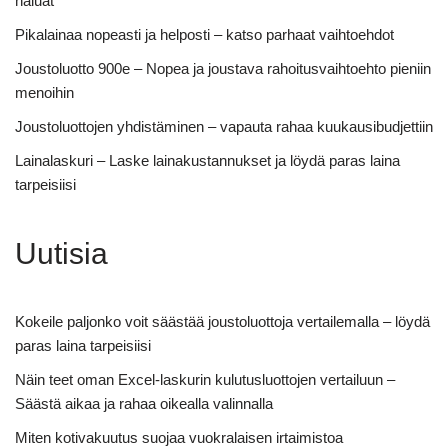
haluat
Pikalainaa nopeasti ja helposti – katso parhaat vaihtoehdot
Joustoluotto 900e – Nopea ja joustava rahoitusvaihtoehto pieniin
menoihin
Joustoluottojen yhdistäminen – vapauta rahaa kuukausibudjettiin
Lainalaskuri – Laske lainakustannukset ja löydä paras laina
tarpeisiisi
Uutisia
Kokeile paljonko voit säästää joustoluottoja vertailemalla – löydä
paras laina tarpeisiisi
Näin teet oman Excel-laskurin kulutusluottojen vertailuun –
Säästä aikaa ja rahaa oikealla valinnalla
Miten kotivakuutus suojaa vuokralaisen irtaimistoa