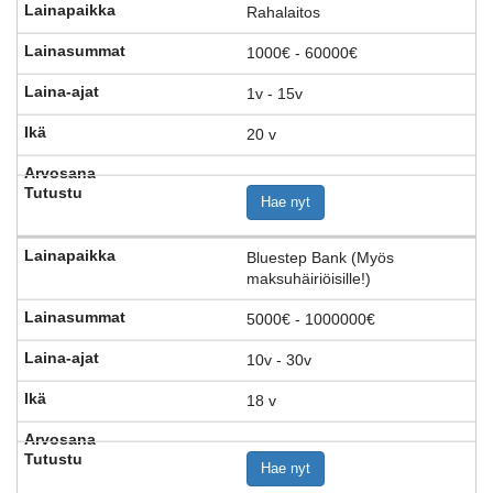
Rahalaitos
1000€ - 60000€
1v - 15v
20 v
Hae nyt
Bluestep Bank (Myös
maksuhäiriöisille!)
5000€ - 1000000€
10v - 30v
18 v
Hae nyt