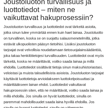
Joustoluoton turvallisuus ja
luottotiedot – miten ne
vaikuttavat hakuprosessiin?
Joustoluoton turvallisuus ja luottotiedot ovat tärkeitä asioita,
jotka sinun tulee ymmärtää ennen kuin haet lainaa. Joustoluotto
on turvallinen, koska se on suojattu salausmenetelmillä, jotka
estävät ulkopuolisten pääsyn tietoihisi. Lisäksi joustoluoton
tarjoajat ovat velvollisia noudattamaan tietosuojalainsäädäntöä,
joka takaa henkilötietojesi turvallisuuden. Luottotiedot ovat myös
tärkeitä, koska ne määrittävät, voitko saada lainaa ja millä
ehdoilla. Luottotiedot sisältävät tietoja sinun maksuhistoriastasi,
veloistasi ja muista taloudellisista asioista. Joustoluoton tarjoajat
käyttävät luottotietoja arvioidakseen luottokelpoisuuttasi ja
määrittääkseen lainan ehdot. Luottotiedot vaikuttavat
hakuprosessiin siten, että ne määrittävät, voitko saada lainaa ja
millä ehdoilla. Jos sinulla on hyvät luottotiedot, sinulla on
paremmat mahdollisuudet saada laina hyvillä ehdoilla. Jos
sinulla on huonot luottotiedot, sinulla on vähemmän