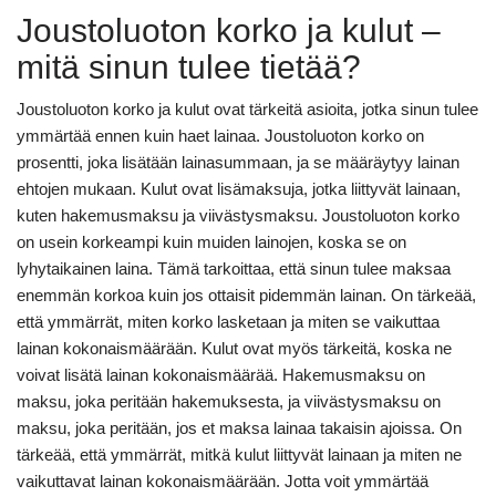
Joustoluoton korko ja kulut –
mitä sinun tulee tietää?
Joustoluoton korko ja kulut ovat tärkeitä asioita, jotka sinun tulee
ymmärtää ennen kuin haet lainaa. Joustoluoton korko on
prosentti, joka lisätään lainasummaan, ja se määräytyy lainan
ehtojen mukaan. Kulut ovat lisämaksuja, jotka liittyvät lainaan,
kuten hakemusmaksu ja viivästysmaksu. Joustoluoton korko
on usein korkeampi kuin muiden lainojen, koska se on
lyhytaikainen laina. Tämä tarkoittaa, että sinun tulee maksaa
enemmän korkoa kuin jos ottaisit pidemmän lainan. On tärkeää,
että ymmärrät, miten korko lasketaan ja miten se vaikuttaa
lainan kokonaismäärään. Kulut ovat myös tärkeitä, koska ne
voivat lisätä lainan kokonaismäärää. Hakemusmaksu on
maksu, joka peritään hakemuksesta, ja viivästysmaksu on
maksu, joka peritään, jos et maksa lainaa takaisin ajoissa. On
tärkeää, että ymmärrät, mitkä kulut liittyvät lainaan ja miten ne
vaikuttavat lainan kokonaismäärään. Jotta voit ymmärtää