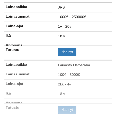
JRS
1000€ - 250000€
1v - 20v
18 v
Hae nyt
Lainasto Ostosraha
100€ - 3000€
2kk - 4v
18 v
Hae nyt