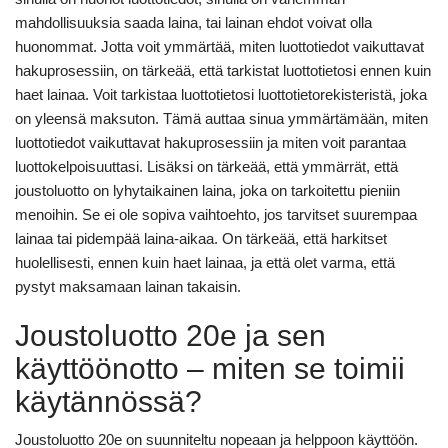
mahdollisuuksia saada laina, tai lainan ehdot voivat olla
huonommat. Jotta voit ymmärtää, miten luottotiedot vaikuttavat
hakuprosessiin, on tärkeää, että tarkistat luottotietosi ennen kuin
haet lainaa. Voit tarkistaa luottotietosi luottotietorekisteristä, joka
on yleensä maksuton. Tämä auttaa sinua ymmärtämään, miten
luottotiedot vaikuttavat hakuprosessiin ja miten voit parantaa
luottokelpoisuuttasi. Lisäksi on tärkeää, että ymmärrät, että
joustoluotto on lyhytaikainen laina, joka on tarkoitettu pieniin
menoihin. Se ei ole sopiva vaihtoehto, jos tarvitset suurempaa
lainaa tai pidempää laina-aikaa. On tärkeää, että harkitset
huolellisesti, ennen kuin haet lainaa, ja että olet varma, että
pystyt maksamaan lainan takaisin.
Joustoluotto 20e ja sen
käyttöönotto – miten se toimii
käytännössä?
Joustoluotto 20e on suunniteltu nopeaan ja helppoon käyttöön.