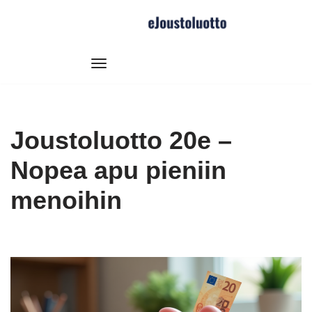
Siirry
suoraan
sisältöön
Joustoluotto 20e –
Nopea apu pieniin
menoihin