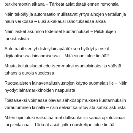
putkiremontin aikana – Tärkeät asiat tietää ennen remonttia
Näin tekoäly ja automaatio mullistavat yrityslainojen vertailun ja
haun verkossa – uusi aikakausi rahoituksessa alkaa
Näin lasket asunnon todelliset kustannukset – Piilokulujen
tarkistuslista
Automaattisen yhdistelylainapäätöksen hyödyt ja riskit
digitaalisessa lainaamisessa – Mitä sinun tulee tietää?
Muuta kulutusluotot edullisemmaksi asuntolainaksi ja säästä
tuhansia euroja vuodessa
Ruotsalaisten lainavertailusivustojen käyttö suomalaisille – Näin
hyödyt lainamarkkinoiden naapurista
Toistaiseksi voimassa olevan sähkösopimuksen kustannuksiin
varautuminen lainalla – näin selviät kallistuvista sähkölaskuista
Miten opintotuki vaikuttaa mahdollisuuksiisi saada opintolainaa
tai pienlainaa – Tärkeät asiat, jotka opiskelijan tulee tietää