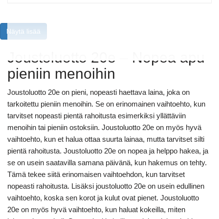
Näytä lisää
Joustoluotto 20e – Nopea apu
pieniin menoihin
Joustoluotto 20e on pieni, nopeasti haettava laina, joka on
tarkoitettu pieniin menoihin. Se on erinomainen vaihtoehto, kun
tarvitset nopeasti pientä rahoitusta esimerkiksi yllättäviin
menoihin tai pieniin ostoksiin. Joustoluotto 20e on myös hyvä
vaihtoehto, kun et halua ottaa suurta lainaa, mutta tarvitset silti
pientä rahoitusta. Joustoluotto 20e on nopea ja helppo hakea, ja
se on usein saatavilla samana päivänä, kun hakemus on tehty.
Tämä tekee siitä erinomaisen vaihtoehdon, kun tarvitset
nopeasti rahoitusta. Lisäksi joustoluotto 20e on usein edullinen
vaihtoehto, koska sen korot ja kulut ovat pienet. Joustoluotto
20e on myös hyvä vaihtoehto, kun haluat kokeilla, miten