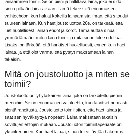
lainaaminen toimii. Se on pieni ja hallittava laina, joka ei sido
sinua pitkään laina-aikaan. Tämä tekee siitä erinomaisen
vaihtoehdon, kun haluat kokeilla lainaamista ilman, että sitoudut
suureen lainaan. Kun haet joustoluottoa 20e, on tärkeää, että
luet huolellisesti lainan ehdot ja korot. Tämä auttaa sinua
ymmärtämään, miten laina toimii ja mitä sinun tulee odottaa.
Lisäksi on tärkeää, että harkitset huolellisesti, ennen kuin haet
lainaa, ja että olet varma, että pystyt maksamaan lainan
takaisin.
Mitä on joustoluotto ja miten se
toimii?
Joustoluotto on lyhytaikainen laina, joka on tarkoitettu pieniin
menoihin. Se on erinomainen vaihtoehto, kun tarvitset nopeasti
pientä rahoitusta. Joustoluotto toimii siten, että haet lainaa ja
saat sen hyväksyttyä nopeasti. Laina maksetaan takaisin
sovittujen ehtojen mukaan. Joustoluoton toimintaperiaate on
yksinkertainen. Kun haet lainaa, sinun tulee täyttää hakemus,