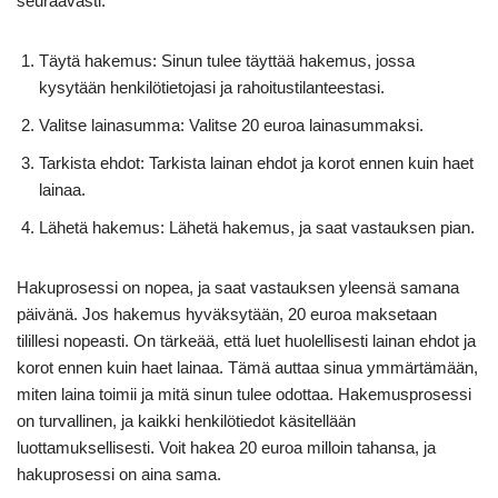
seuraavasti:
Täytä hakemus: Sinun tulee täyttää hakemus, jossa
kysytään henkilötietojasi ja rahoitustilanteestasi.
Valitse lainasumma: Valitse 20 euroa lainasummaksi.
Tarkista ehdot: Tarkista lainan ehdot ja korot ennen kuin haet
lainaa.
Lähetä hakemus: Lähetä hakemus, ja saat vastauksen pian.
Hakuprosessi on nopea, ja saat vastauksen yleensä samana
päivänä. Jos hakemus hyväksytään, 20 euroa maksetaan
tilillesi nopeasti. On tärkeää, että luet huolellisesti lainan ehdot ja
korot ennen kuin haet lainaa. Tämä auttaa sinua ymmärtämään,
miten laina toimii ja mitä sinun tulee odottaa. Hakemusprosessi
on turvallinen, ja kaikki henkilötiedot käsitellään
luottamuksellisesti. Voit hakea 20 euroa milloin tahansa, ja
hakuprosessi on aina sama.