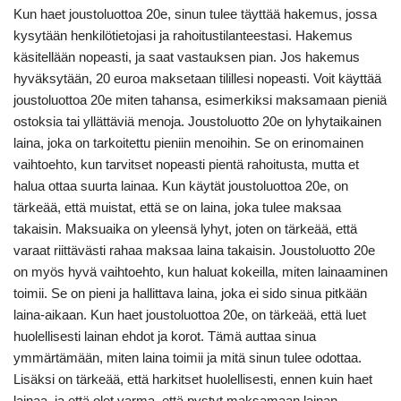
Kun haet joustoluottoa 20e, sinun tulee täyttää hakemus, jossa
kysytään henkilötietojasi ja rahoitustilanteestasi. Hakemus
käsitellään nopeasti, ja saat vastauksen pian. Jos hakemus
hyväksytään, 20 euroa maksetaan tilillesi nopeasti. Voit käyttää
joustoluottoa 20e miten tahansa, esimerkiksi maksamaan pieniä
ostoksia tai yllättäviä menoja. Joustoluotto 20e on lyhytaikainen
laina, joka on tarkoitettu pieniin menoihin. Se on erinomainen
vaihtoehto, kun tarvitset nopeasti pientä rahoitusta, mutta et
halua ottaa suurta lainaa. Kun käytät joustoluottoa 20e, on
tärkeää, että muistat, että se on laina, joka tulee maksaa
takaisin. Maksuaika on yleensä lyhyt, joten on tärkeää, että
varaat riittävästi rahaa maksaa laina takaisin. Joustoluotto 20e
on myös hyvä vaihtoehto, kun haluat kokeilla, miten lainaaminen
toimii. Se on pieni ja hallittava laina, joka ei sido sinua pitkään
laina-aikaan. Kun haet joustoluottoa 20e, on tärkeää, että luet
huolellisesti lainan ehdot ja korot. Tämä auttaa sinua
ymmärtämään, miten laina toimii ja mitä sinun tulee odottaa.
Lisäksi on tärkeää, että harkitset huolellisesti, ennen kuin haet
lainaa, ja että olet varma, että pystyt maksamaan lainan