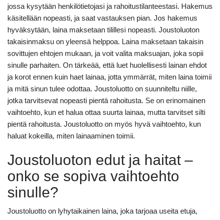
jossa kysytään henkilötietojasi ja rahoitustilanteestasi. Hakemus
käsitellään nopeasti, ja saat vastauksen pian. Jos hakemus
hyväksytään, laina maksetaan tilillesi nopeasti. Joustoluoton
takaisinmaksu on yleensä helppoa. Laina maksetaan takaisin
sovittujen ehtojen mukaan, ja voit valita maksuajan, joka sopii
sinulle parhaiten. On tärkeää, että luet huolellisesti lainan ehdot
ja korot ennen kuin haet lainaa, jotta ymmärrät, miten laina toimii
ja mitä sinun tulee odottaa. Joustoluotto on suunniteltu niille,
jotka tarvitsevat nopeasti pientä rahoitusta. Se on erinomainen
vaihtoehto, kun et halua ottaa suurta lainaa, mutta tarvitset silti
pientä rahoitusta. Joustoluotto on myös hyvä vaihtoehto, kun
haluat kokeilla, miten lainaaminen toimii.
Joustoluoton edut ja haitat –
onko se sopiva vaihtoehto
sinulle?
Joustoluotto on lyhytaikainen laina, joka tarjoaa useita etuja,